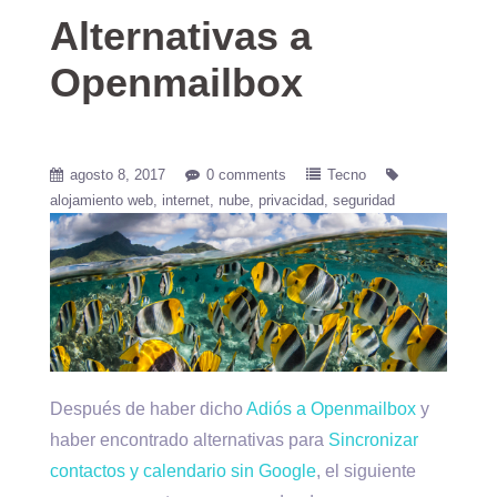
Alternativas a
Openmailbox
agosto 8, 2017
0 comments
Tecno
alojamiento web
internet
nube
privacidad
seguridad
Después de haber dicho
Adiós a Openmailbox
y
haber encontrado alternativas para
Sincronizar
contactos y calendario sin Google
, el siguiente